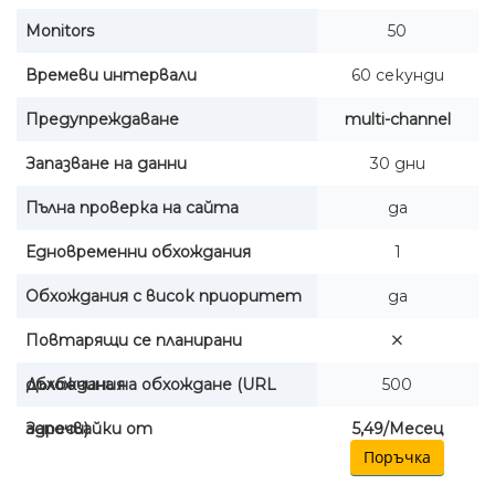
Monitors
50
Времеви интервали
60 секунди
Предупреждаване
multi-channel
Запазване на данни
30 дни
Пълна проверка на сайта
да
Едновременни обхождания
1
Обхождания с висок приоритет
да
Повтарящи се планирани
обхождания
Дълбочина на обхождане (URL
500
адреси)
Започвайки от
5,49/Месец
Поръчка