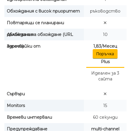
Обхождания с висок приоритет
ръководство
Повтарящи се планирани
обхождания
Дълбочина на обхождане (URL
10
адреси)
Започвайки от
1,83/Месец
Поръчка
Plus
Идеален за 3
сайта
Сървъри
Monitors
15
Времеви интервали
60 секунди
Предупреждаване
multi-channel