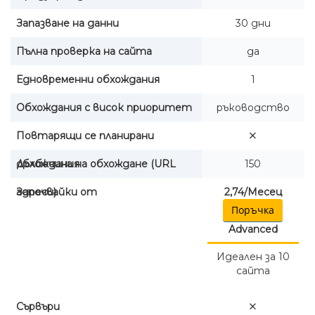
Запазване на данни
30 дни
Пълна проверка на сайта
да
Едновременни обхождания
1
Обхождания с висок приоритет
ръководство
Повтарящи се планирани
обхождания
Дълбочина на обхождане (URL
150
адреси)
Започвайки от
2,74/Месец
Поръчка
Advanced
Идеален за 10
сайта
Сървъри