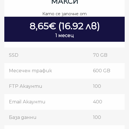
МАКСИ
Като се започне от
8,65€ (16.92 лв)
1 месец
SSD
70 GB
Месечен трафик
600 GB
FTP Акаунти
100
Email Акаунти
400
База данни
100