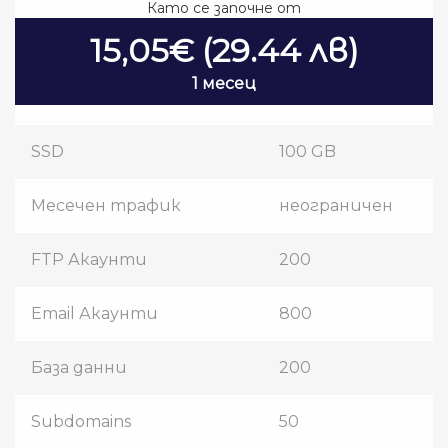
Като се започне от
15,05€ (29.44 лв)
1 месец
SSD
100 GB
Месечен трафик
неограничен
FTP Акаунти
200
Email Акаунти
800
База данни
200
Subdomains
50