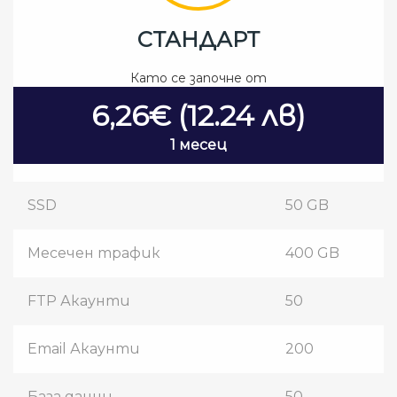
СТАНДАРТ
Като се започне от
6,26€ (12.24 лв)
1 месец
SSD
50 GB
Месечен трафик
400 GB
FTP Акаунти
50
Email Акаунти
200
База данни
50