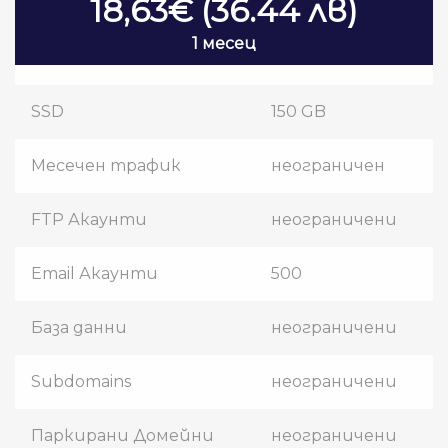
18,63€ (36.44 лв)
1 месец
SSD
150 GB
Месечен трафик
неограничен
FTP Акаунти
неограничени
Email Акаунти
500
База данни
неограничени
Subdomains
неограничени
Паркирани Домейни
неограничени