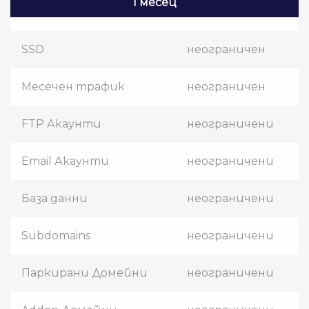
1 месец
SSD
неограничен
Месечен трафик
неограничен
FTP Акаунти
неограничени
Email Акаунти
неограничени
База данни
неограничени
Subdomains
неограничени
Паркирани Домейни
неограничени