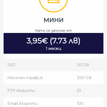
МИНИ
Като се започне от
3,95€ (7.73 лв)
1 месец
SSD
20 GB
Месечен трафик
200 GB
FTP Акаунти
10
Email Акаунти
100