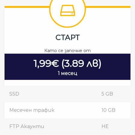
СТАРТ
Като се започне от
1,99€ (3.89 лв)
1 месец
SSD
5 GB
Месечен трафик
10 GB
FTP Акаунти
НЕ