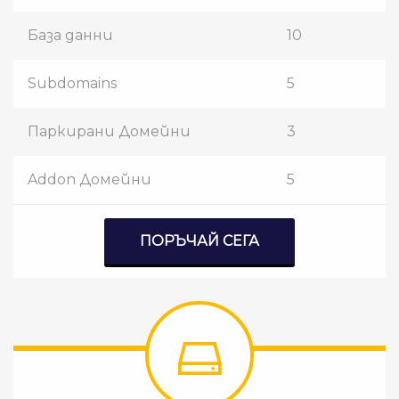
База данни
10
Subdomains
5
Паркирани Домейни
3
Addon Домейни
5
ПОРЪЧАЙ СЕГА