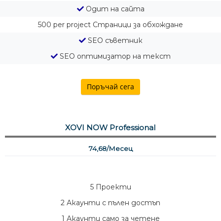
Одит на сайта
500 per project
Страници за обхождане
SEO съветник
SEO оптимизатор на текст
Поръчай сега
XOVI NOW Professional
74,68/Месец
5
Проекти
2
Акаунти с пълен достъп
1
Акаунти само за четене