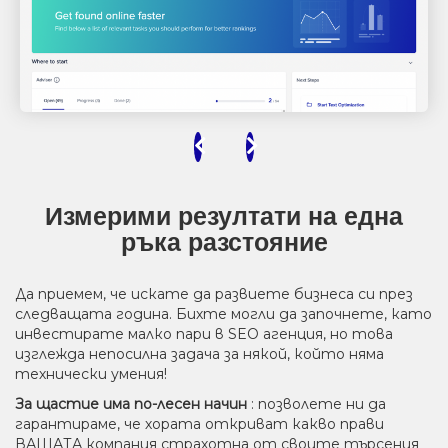
Предишен
Следващ
Измерими резултати на една
ръка разстояние
Да приемем, че искате да развиете бизнеса си през
следващата година. Бихте могли да започнете, като
инвестирате малко пари в SEO агенция, но това
изглежда непосилна задача за някой, който няма
технически умения!
За щастие има по-лесен начин
: позволете ни да
гарантираме, че хората откриват какво прави
ВАШАТА компания страхотна от своите търсения