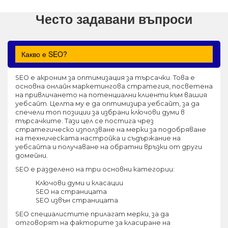
Често задавани въпроси
Какво е SEO?
SEO е акроним за оптимизация за търсачки. Това е
основна онлайн маркетингова стратегия, посветена
на привличането на потенциални клиенти към вашия
уебсайт. Целта му е да оптимизира уебсайт, за да
спечели топ позиции за избрани ключови думи в
търсачките. Тази цел се постига чрез
стратегическо използване на мерки за подобряване
на техническата настройка и съдържание на
уебсайта и получаване на обратни връзки от други
домейни.
SEO е разделено на три основни категории:
Ключови думи и класации
SEO на страницата
SEO извън страницата
SEO специалистите прилагат мерки, за да
отговорят на факторите за класиране на