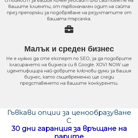
стойност за вашия личен уебсайт или сайтовете на
вашите клиенти, от първоначален одит на сайта
през препоръки за подобряване на резултатите от
вашата търсачка.
Малък и среден бизнес
Не е нужно да сте експерт по SEO, за да подобрите
класирането на бизнеса си в Google. XOVI NOW ще
идентифицира най-добрите ключови думи за вашия
бизнес, като същевременно ще следи
представянето на вашите конкуренти.
Гъвкави опции за ценообразуване
С
30 дни гаранция за връщане на
парите