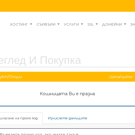
ХОСТИНГ
СЪРВЪРИ
УСЛУГИ
SSL
ДОМЕЙНИ
З
еглед И Покупка
укт/Опции
Цена/цикъл
Кошницата Ви е празна
илагане на промо код
Изчислете данъците