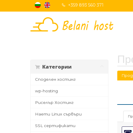
+359 893 560 371
Пр
Категории
Прод
Споделен хостинг
wp-hosting
Риселър Хостинг
Наети Linux сървъри
Пр
SSL сертификати