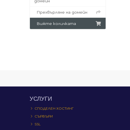
домейн
Прехвърляне на домейн
Вижте количката
УСЛУГИ
СПОДЕЛЕН ХОСТИНГ
СЪРВЪРИ
SSL