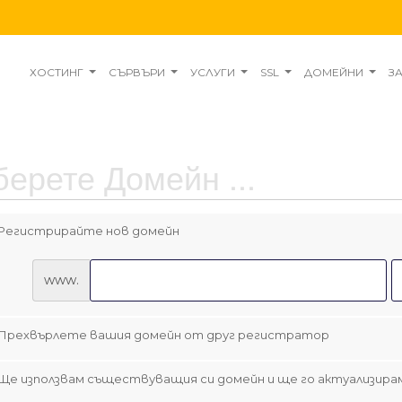
ХОСТИНГ
СЪРВЪРИ
УСЛУГИ
SSL
ДОМЕЙНИ
З
ерете Домейн ...
Регистрирайте нов домейн
www.
Прехвърлете вашия домейн от друг регистратор
Ще използвам съществуващия си домейн и ще го актуализирам