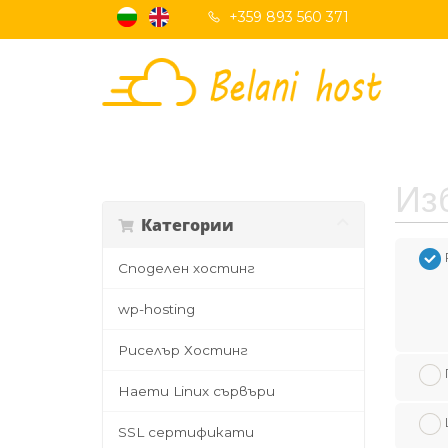
+359 893 560 371
Изб
Категории
Споделен хостинг
wp-hosting
Риселър Хостинг
Наети Linux сървъри
SSL сертификати